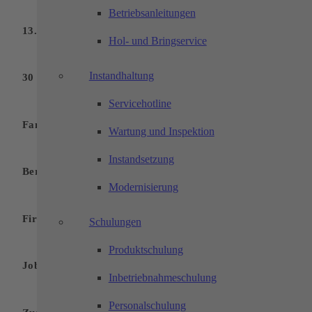
Betriebsanleitungen
13. Monatsgehalt
Hol- und Bringservice
Instandhaltung
30 Tage Urlaub
Servicehotline
Familiäre Unternehmenskultur
Wartung und Inspektion
Instandsetzung
Berufskleidung
Modernisierung
Firmenevents
Schulungen
Produktschulung
Jobbike
Inbetriebnahmeschulung
Personalschulung