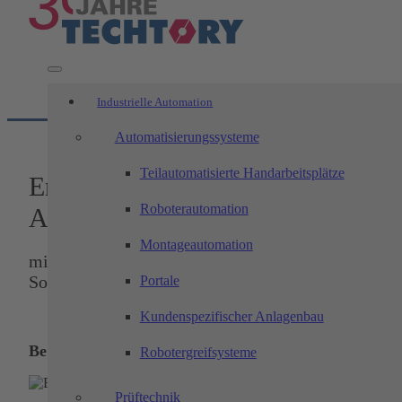
Industrielle Automation
Automatisierungssysteme
Teilautomatisierte Handarbeitsplätze
Entwickler*in für intel­ligen­te
Roboterautomation
Automatisierungssysteme
Montageautomation
mit Fokus SPS | Python | KI |
Sondermaschinenbau
Portale
Kundenspezifischer Anlagenbau
Bereich Automation
Robotergreifsysteme
Prüftechnik