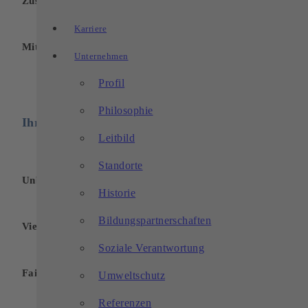
Zuschuss zum Mittagessen
Karriere
Mitarbeiter-Obst
Unternehmen
Profil
Philosophie
Ihre Vorteile:
Leitbild
Standorte
Unbefristeter Arbeitsvertrag
Historie
Bildungspartnerschaften
Vielfältige und spannende Tätigkeiten
Soziale Verantwortung
Faire und leistungsgerechte Bezahlung
Umweltschutz
Referenzen