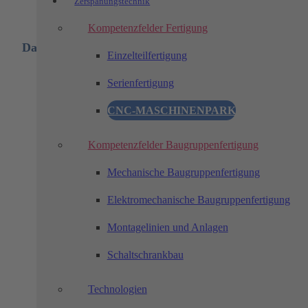
Zerspanungstechnik
Kompetenzfelder Fertigung
Das ist uns wichtig:
Einzelteilfertigung
Ausbildung, Techniker, Studium oder vergleichbare Qualifikati
Serienfertigung
im Bereich Automatisierungstechnik, Elektrotechnik,
Mechatronik, Informatik oder Softwareentwicklung
CNC-MASCHINENPARK
Erfahrung in der SPS-Programmierung von Vorteil (z. B. Siemen
S7 / TIA Portal)
Kompetenzfelder Baugruppenfertigung
Gute Kenntnisse in Python
Verständnis für industrielle Kommunikationssysteme wie OPC 
Mechanische Baugruppenfertigung
MQTT, REST APIs oder ähnliche Technologien von Vorteil
Interesse an künstlicher Intelligenz, datengetriebenen Systemen
Elektromechanische Baugruppenfertigung
und moderner Industrieautomation
Erfahrung im Sondermaschinenbau oder der industriellen
Montagelinien und Anlagen
Automatisierung wünschenswert
Kenntnisse im Bereich Robotik, Bildverarbeitung oder
Schaltschrankbau
Datenanalyse sind ein Plus
Strukturierte, eigenverantwortliche und lösungsorientierte
Technologien
Arbeitsweise
Begeisterung für neue Technologien und innovative Lösungen