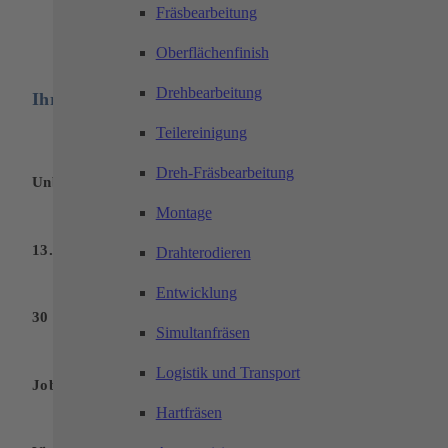
Fräsbearbeitung
Oberflächenfinish
Drehbearbeitung
Ihre Vorteile:
Teilereinigung
Dreh-Fräsbearbeitung
Unbefristeter Arbeitsvertrag
Montage
13. Monatsgehalt
Drahterodieren
Entwicklung
30 Tage Urlaub
Simultanfräsen
Logistik und Transport
Jobbike
Hartfräsen