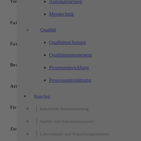
Vielfältige und spannende Tätigkeiten
Automatisierung
Messtechnik
Faire und leistungsgerechte Bezahlung
Qualität
Qualitätssicherung
Familiäre Unternehmenskultur
Qualitätsmanagement
Berufskleidung
Prozessentwicklung
Prozessunterstützung
Attraktive Sonderleistungen
Branchen
Firmenevents
Industrielle Automatisierung
Sanitär- und Industriearmaturen
Zuschuss zum Mittagessen
Lebensmittel- und Verpackungsindustrie