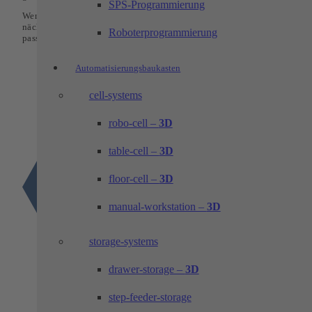
SPS-Programmierung
Wenn Sie nicht nur Programme schreiben möchten, sondern aktiv an de
nächsten Generation intelligenter Maschinen mitarbeiten wollen, dann
Roboterprogrammierung
passen Sie zu uns.
Automatisierungsbaukasten
cell-systems
robo-cell –
3D
table-cell –
3D
floor-cell –
3D
manual-workstation –
3D
storage-systems
drawer-storage –
3D
step-feeder-storage