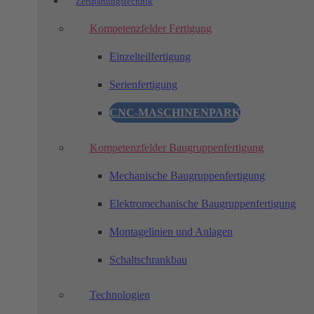
Zerspanungstechnik
Computer-Peripheriegeräte
Komponenten Batterie
Komponenten regenerativer Energien
Kompetenzfelder Fertigung
Reparatur
Einzelteilfertigung
Serienfertigung
CNC-MASCHINENPARK
Montage von Solarpanel
Kompetenzfelder Baugruppenfertigung
Montage von Steuergeräte
Mechanische Baugruppenfertigung
Elektromechanische Baugruppenfertigung
Montagelinien und Anlagen
Komponenten: Batterien
Schaltschrankbau
Komponenten: Regenerative
Technologien
Energien