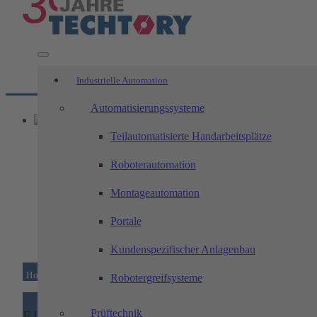
Industrielle Automation
Automatisierungssysteme
Teilautomatisierte Handarbeitsplätze
Roboterautomation
Montageautomation
Portale
Kundenspezifischer Anlagenbau
Home
/
Branchen
/
Elektro- und Energietechnik
Robotergreifsysteme
Prüftechnik
Elektro- und Energietechnik