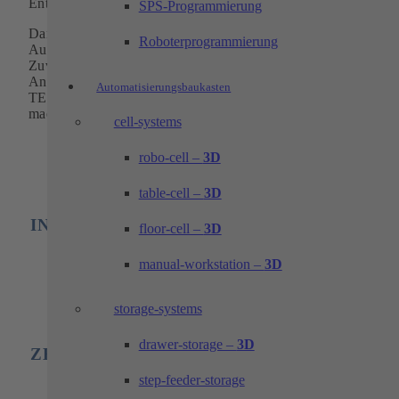
Entwicklungen von elektronischen Teilen oder Systemen.
SPS-Programmierung
Dank jahrelanger Erfahrung gelingt es uns, bewährte
Roboterprogrammierung
Automatisierungstechnik herzustellen und
Qualität
,
Zuverlässigkeit und Produktivität zu liefern. Stets mit den
Anforderungen und Wünschen des Kunden im Vordergrund.
Automatisierungsbaukasten
TECHTORY hilft Ihnen, Ihr Unternehmen zukunftssicher zu
machen.
cell-systems
robo-cell –
3D
table-cell –
3D
INDUSTRIELLE AUTOMATION
floor-cell –
3D
manual-workstation –
3D
storage-systems
drawer-storage –
3D
ZERSPANUNGSTECHNIK
step-feeder-storage