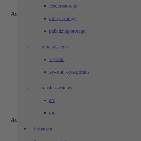
feeder-storage
Auszug Anwendungsbereiche:
rotary-storage
palletizing-storage
Industrielle Steuerungen
Brennstoffzellenstapelung
portal-systems
Montage Steuergeräte
Batteriemontage
Aufladesysteme
x-portal
Solarpanelmontage
Systeme für Solarzellenverschaltung
xy- und -xyz-portals
Systeme für Windgeneratoren
Prüfgerät für Schalter
Laserschweißsystem
transfer-systems
arc
tbc
Auszug Anwendungsbereiche:
Lösungen