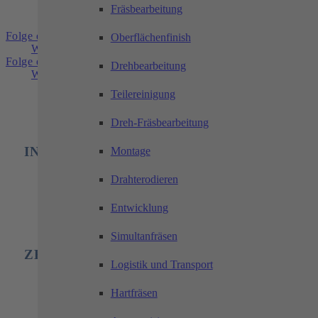
Fräsbearbeitung
Folge einem manuell hinzugefügten Link
Oberflächenfinish
Weitere Informationen: Industrielle Automation
Folge einem manuell hinzugefügten Link
Drehbearbeitung
Weitere Informationen: Zerspanungstechnik
Teilereinigung
Dreh-Fräsbearbeitung
INDUSTRIELLE AUTOMATION
Montage
Drahterodieren
Entwicklung
Simultanfräsen
ZERSPANUNGSTECHNIK
Logistik und Transport
Hartfräsen