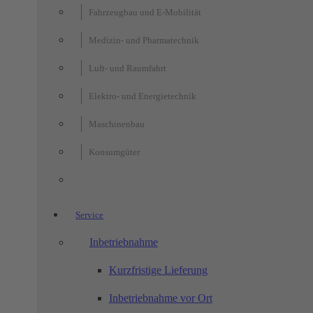
Komponenten regenerativer Energien
Reparatur
Fahrzeugbau und E-Mobilität
Medizin- und Pharmatechnik
Luft- und Raumfahrt
Montage von Solarpanel
Elektro- und Energietechnik
Maschinenbau
Montage von Steuergeräte
Konsumgüter
Service
Komponenten: Batterien
Inbetriebnahme
Komponenten: Regenerative
Kurzfristige Lieferung
Energien
Inbetriebnahme vor Ort