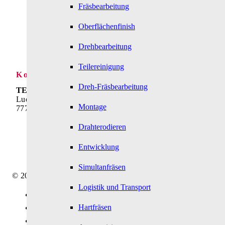
Lösungen
Fräsbearbeitung
Zerspanungstechnik
Service
Oberflächenfinish
Karriere
Unternehmen
Drehbearbeitung
Download
Kontakt
Teilereinigung
Kontakt
Dreh-Fräsbearbeitung
TECHTORY Automation GmbH
Ludwig-Winter-Straße 5
Montage
77767 Appenweier
Telefon:
+49 7805 9589-0
E-Mail:
info@techtory.de
Drahterodieren
Entwicklung
Mitarbeiter-Login
Simultanfräsen
© 2025 - TECHTORY Automation und Zerspanungstechnik
Logistik und Transport
Link zu Facebook
Hartfräsen
Link zu Youtube
Link zu Instagram