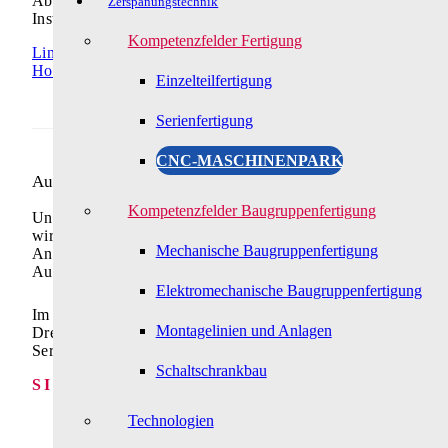
Abholung sowie für die schnellstmögliche Auslieferung Ihres
Zerspanungstechnik
Instandsetzungspakets.
Kompetenzfelder Fertigung
Link zu: Hol- und Bringservice
Hol- und Bringservice
Einzelteilfertigung
Serienfertigung
CNC-MASCHINENPARK
Automation und Zerspanungstechnik
Kompetenzfelder Baugruppenfertigung
Unter Einsatz von wegweisenden Technologien gehören
wir seit 30 Jahren zu den führenden und innovativen
Mechanische Baugruppenfertigung
Anbietern von standardisierten Systemlösungen in der
Automation.
Elektromechanische Baugruppenfertigung
Im Bereich Zerspanungstechnik liefern wir hochwertige
Montagelinien und Anlagen
Dreh-, Fräs- und Drahterodierteile als Einzelteile oder in
Serie.
Schaltschrankbau
SITEMAP
Industrielle Automation
Technologien
Automatisierungsbaukasten