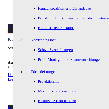
Kundenspezifischer Prüfstandsbau
Prüfstände für Sanitär- und Industriearmaturen
Link zu: Kurzfristige Lieferung
End-of-Line-Prüfstände
Kurzfristige Lieferung
Vorrichtungsbau
Schnelligkeit für mehr Flexibilität
Schweißvorrichtungen
Prüf,- Montage- und Spannvorrichtungen
Auch wenn es einmal besonders schnell gehen muss –
Auf
uns können Sie sich verlassen!
Dienstleistungen
Link zu: Kurzfristige Lieferung
Lieferung
Projektierung
Mechanische Konstruktion
Elektrische Konstruktion
Link zu: Inbetriebnahme vor Ort