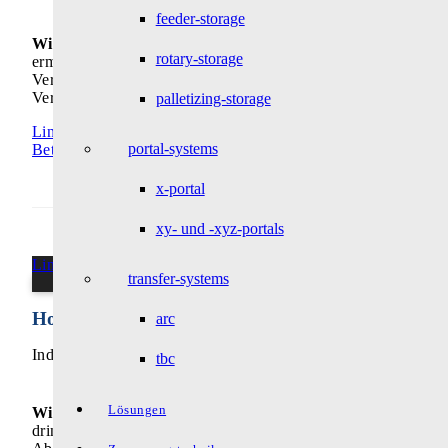
feeder-storage
Wir sprechen die Sprache unserer Kunden
– Wir
rotary-storage
ermöglichen Ihnen eine problemlose Inbetriebnahme und
Verwendung unserer Produkte durch die exakte Darstellung d
Verwendungshinweise
palletizing-storage
Link zu: Betriebsanleitungen
portal-systems
Betriebsanleitungen
x-portal
xy- und -xyz-portals
Link zu: Hol- und Bringservice
transfer-systems
Hol- und Bringservice
arc
Individuelle Logistiklösung
tbc
Lösungen
Wir übernehmen den kompletten Versand für Sie
– In
dringenden Fällen sorgen wir für die schnelle und fachgerech