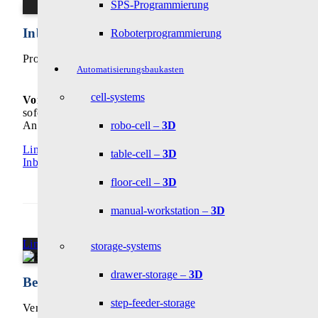
SPS-Programmierung
Inbetriebnahme vor Ort
Roboterprogrammierung
Professioneller Support für einen sicheren Start
Automatisierungsbaukasten
cell-systems
Von Beginn an zuverlässig
– Alle gelieferten Produkte sind
sofort hundertprozentig einsatzfähig und genau auf Ihre
robo-cell –
3D
Anwendungsumgebung abgestimmt.
Link zu: Inbetriebnahme vor Ort
table-cell –
3D
Inbetriebnahme
floor-cell –
3D
manual-workstation –
3D
Link zu: Betriebsanleitungen
storage-systems
drawer-storage –
3D
Betriebsanleitungen
step-feeder-storage
Verständlich und auf den Punkt gebracht