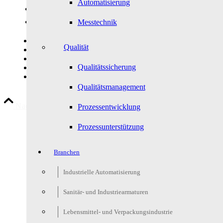
Automatisierung
Link zu LinkedIn
Link zu Xing
Messtechnik
Kontakt
Qualität
Datenschutz
Impressum
Qualitätssicherung
****
—-
Qualitätsmanagement
Nach oben scrollen
Prozessentwicklung
Prozessunterstützung
Branchen
Industrielle Automatisierung
Sanitär- und Industriearmaturen
Lebensmittel- und Verpackungsindustrie