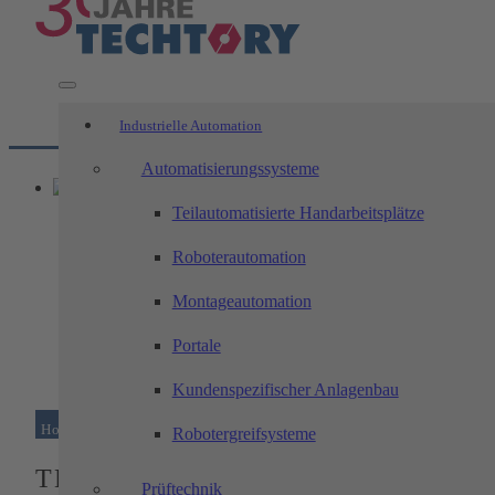
Industrielle Automation
Automatisierungssysteme
Teilautomatisierte Handarbeitsplätze
Roboterautomation
Montageautomation
Portale
Kundenspezifischer Anlagenbau
Home
/
Produkte
/
cell-systems
/
TECHTORY-floor-cell
Robotergreifsysteme
TECHTORY-floor-cell
Prüftechnik