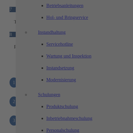
Betriebsanleitungen
7
Hol- und Bringservice
Tür
Instandhaltung
8
Servicehotline
Präzisions-Maschinenschuhe
Wartung und Inspektion
Instandsetzung
Modernisierung
1
Beleuchtungsmodul
Schulungen
2
Säule mit integrierter Statusleuchte
Produktschulung
Inbetriebnahmeschulung
3
Bodengruppe mit Gitterrost
Personalschulung