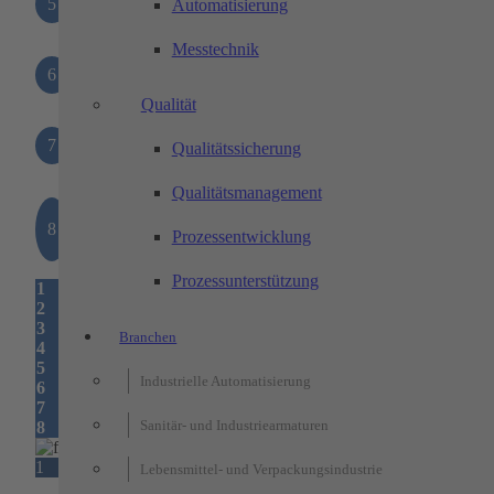
5
Träger Tür
Automatisierung
Messtechnik
6
Träger Füllung
Qualität
7
Tür
Qualitätssicherung
Qualitätsmanagement
Präzisions-
8
Prozessentwicklung
Maschinenschuhe
Prozessunterstützung
1
2
3
Branchen
4
5
Industrielle Automatisierung
6
7
Sanitär- und Industriearmaturen
8
1
Lebensmittel- und Verpackungsindustrie