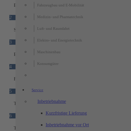
Beleuchtungsmodul
Fahrzeugbau und E-Mobilität
Medizin- und Pharmatechnik
2
Luft- und Raumfahrt
Säule mit integrierter Statusleuchte
Elektro- und Energietechnik
3
Maschinenbau
Bodengruppe mit Gitterrost
Konsumgüter
4
Füllung mit unverlierbaren Schrauben
Service
5
Inbetriebnahme
Träger Tür
Kurzfristige Lieferung
6
Inbetriebnahme vor Ort
Träger Füllung