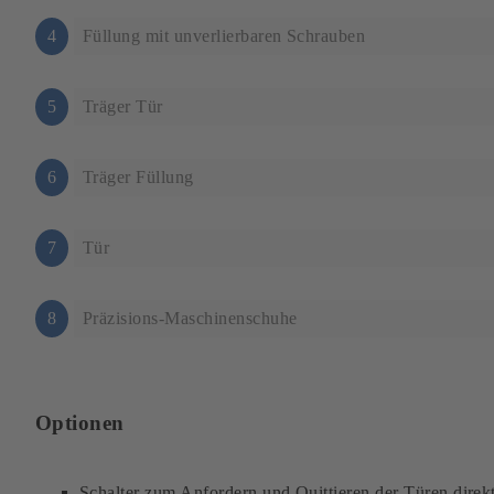
4
Füllung mit unverlierbaren Schrauben
5
Träger Tür
6
Träger Füllung
7
Tür
8
Präzisions-Maschinenschuhe
Optionen
Schalter zum Anfordern und Quittieren der Türen direk