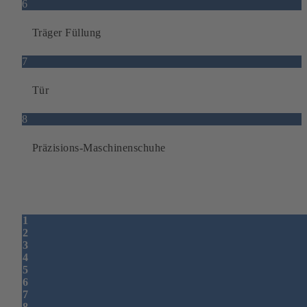
6
Träger Füllung
7
Tür
8
Präzisions-Maschinenschuhe
1
2
3
4
5
6
7
8