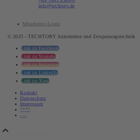
Telefon:
+49 7805 9589-0
E-Mail:
info@techtory.de
Mitarbeiter-Login
© 2025 - TECHTORY Automation und Zerspanungstechnik
Link zu Facebook
Link zu Youtube
Link zu Instagram
Link zu LinkedIn
Link zu Xing
Kontakt
Datenschutz
Impressum
****
—-
Nach oben scrollen