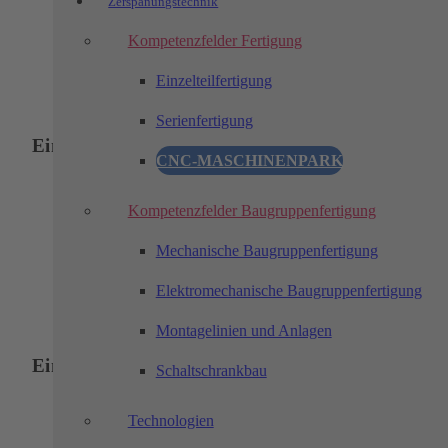
Zerspanungstechnik
Prüfen
Kompetenzfelder Fertigung
Sortieren
Einzelteilfertigung
Serienfertigung
Einsatzgebiete
CNC-MASCHINENPARK
Be- und Entladen
Kompetenzfelder Baugruppenfertigung
Montieren
Mechanische Baugruppenfertigung
Prüfen
Sortieren
Elektromechanische Baugruppenfertigung
Montagelinien und Anlagen
Einsatzgebiete
Schaltschrankbau
Technologien
Be- und Entladen
Montieren