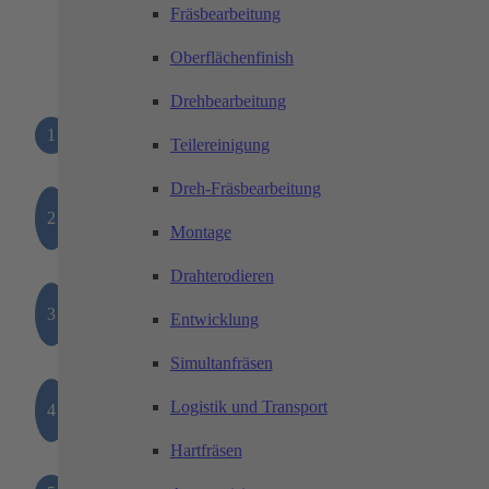
Fräsbearbeitung
Prüfen
Sortieren
Oberflächenfinish
Drehbearbeitung
1
Beleuchtungsmodul
Teilereinigung
Dreh-Fräsbearbeitung
Säule mit integrierter
2
Statusleuchte
Montage
Drahterodieren
Bodengruppe mit
3
Entwicklung
Gitterrost
Simultanfräsen
Füllung mit
Logistik und Transport
4
unverlierbaren Schrauben
Hartfräsen