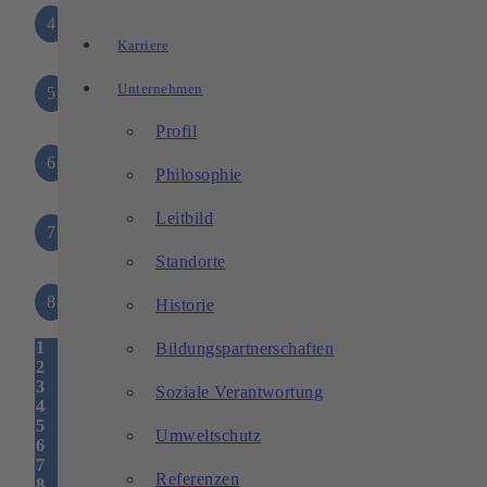
4
Füllung mit unverlierbaren Schrauben
Karriere
Unternehmen
5
Träger Tür
Profil
6
Träger Füllung
Philosophie
Leitbild
7
Tür
Standorte
8
Präzisions-Maschinenschuhe
Historie
1
Bildungspartnerschaften
2
3
Soziale Verantwortung
4
5
Umweltschutz
6
7
Referenzen
8