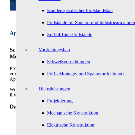
Kundenspezifischer Prüfstandsbau
Prüfstände für Sanitär- und Industriearmaturen
Applikationsspezifisches Retrofitting
End-of-Line-Prüfstände
Schritthalten mit dem Markt durch
Vorrichtungsbau
Modernisierung
Schweißvorrichtungen
Profitieren Sie bei der Überarbeitung veralteter Anlagekonze
Prüf,- Montage- und Spannvorrichtungen
vom Know-how und der langjährigen Erfahrung unserer
Applikationsexperten.
Dienstleistungen
Wir sorgen für ein reibungsloses Retrofitting entsprechend
Ihren Anforderungen und bringen Sie auf die Überholspur.
Projektierung
Das bieten wir Ihnen
Mechanische Konstruktion
Professionelles Retrofitting mechanischer
Antriebssysteme
Elektrische Konstruktion
Zuverlässige Kompatibilitätsprüfung aktueller
Lösunge