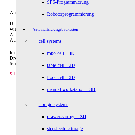
SPS-Programmierung
Automation und Zerspanungstechnik
Roboterprogrammierung
Unter Einsatz von wegweisenden Technologien gehören
wir seit 30 Jahren zu den führenden und innovativen
Automatisierungsbaukasten
Anbietern von standardisierten Systemlösungen in der
Automation.
cell-systems
Im Bereich Zerspanungstechnik liefern wir hochwertige
robo-cell –
3D
Dreh-, Fräs- und Drahterodierteile als Einzelteile oder in
Serie.
table-cell –
3D
SITEMAP
floor-cell –
3D
Industrielle Automation
manual-workstation –
3D
Automatisierungsbaukasten
Lösungen
Zerspanungstechnik
storage-systems
Service
Karriere
drawer-storage –
3D
Unternehmen
Download
Kontakt
step-feeder-storage