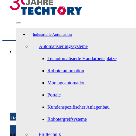
Industrielle Automation
Automatisierungssysteme
Teilautomatisierte Handarbeitsplätze
Roboterautomation
Montageautomation
Portale
Kundenspezifischer Anlagenbau
Home
/
Service
/
Instandhaltung
/
Modernisierung
Robotergreifsysteme
Prüftechnik
Modernisierung