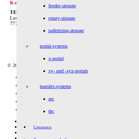
Kontakt
feeder-storage
TECHTORY Automation GmbH
Ludwig-Winter-Straße 5
rotary-storage
77767 Appenweier
Telefon:
+49 7805 9589-0
palletizing-storage
E-Mail:
info@techtory.de
portal-systems
Mitarbeiter-Login
x-portal
© 2025 - TECHTORY Automation und Zerspanungstechnik
xy- und -xyz-portals
Link zu Facebook
Link zu Youtube
transfer-systems
Link zu Instagram
arc
Link zu LinkedIn
Link zu Xing
tbc
Kontakt
Datenschutz
Lösungen
Impressum
****