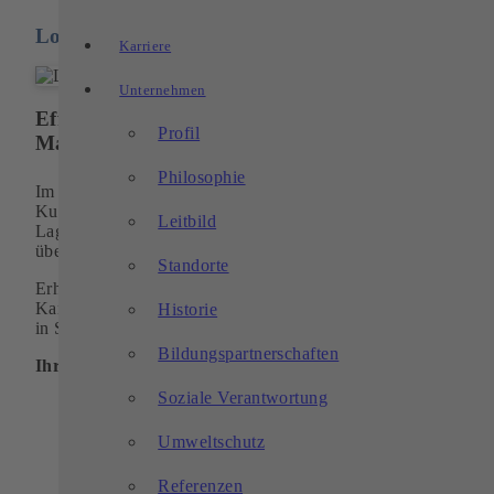
&
Logistik
Transport
Karriere
Unternehmen
Effizientes Logistiksystem – sichere
Profil
Materialverfügbarkeit
Philosophie
Im Seriengeschäft sind wir in die logistischen Konzepte unse
Kunden eingebunden. Vom Einkauf der Rohlinge, der
Leitbild
Lagerhaltung bis zur tagesgenauen Anlieferung der Teile
übernehmen wir die komplette Lagerbewirtschaftung.
Standorte
Erhöhen Sie Ihre Wertschöpfungskette durch die Vorteile von
Kanban. Wir stellen Ihr Material “Just in Time” (JIT) bzw. “J
Historie
in Sequence” (JIS) zur Verfügung.
Bildungspartnerschaften
Ihre Vorteile / Ihr Nutzen:
Soziale Verantwortung
Minderung der Lagerkosten
Verringerung der Lieferzeit
Umweltschutz
Kürzere Wiederbeschaffungszeiten
Erhöhung der Flexibilität
Referenzen