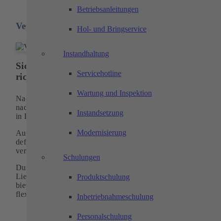
Betriebsanleitungen
Verpackung
Hol- und Bringservice
Instandhaltung
Sicher verpackt und zum richtigen Zeitpunkt a
Servicehotline
richtigen Ort
Wartung und Inspektion
Nach der Endreinigung der Fertigungsteile verpacken wir die
nach Kundenanforderung, z.B. in staubfreien PE-Beuteln ode
Instandsetzung
in Luftpolsterfolie.
Modernisierung
Aus ökologischen und wirtschaftlichen Gesichtspunkten sind
definierte Pendelverpackungen eine effiziente Lösung. Wir
verwenden diese u. a. zum Transport von
Serienteilen
.
Schulungen
Durch Einsatz moderner Logistiksysteme entsprechen unsere
Lieferzeiten stets Ihren Erwartungen. In besonderen Fällen
Produktschulung
bieten wir mit unserem eigenen Fuhrpark einen schnellen un
flexiblen
Service
.
Inbetriebnahmeschulung
Personalschulung