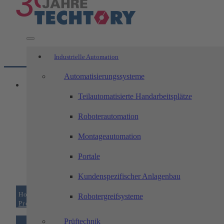
Industrielle Automation
Automatisierungssysteme
Teilautomatisierte Handarbeitsplätze
Roboterautomation
Montageautomation
Portale
Kundenspezifischer Anlagenbau
Home
/
Zerspanungstechnik
/
Qualität
/
Robotergreifsysteme
Prozessunterstützung
Prüftechnik