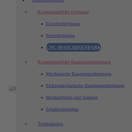
Zerspanungstechnik
Materialverfügbarkeit
Kompetenzfelder Fertigung
Wir integrieren uns in die logistischen Konzepte
unserer Kunden und übernehmen die komplette
Einzelteilfertigung
Lagerbewirtschaftung, um Materialien „Just in
Time“ (JIT) und „Just in Sequence“ (JIS)
Serienfertigung
bereitzustellen.
CNC-MASCHINENPARK
Ihre Vorteile sind die Minderung der Lagerkosten,
Verringerung der Lieferzeiten, kürzere
Wiederbeschaffungszeiten und eine Erhöhung der
Kompetenzfelder Baugruppenfertigung
Flexibilität.
Mechanische Baugruppenfertigung
Elektromechanische Baugruppenfertigung
Montagelinien und Anlagen
Werkstoffmanagement
Schaltschrankbau
Beschaffung und Bearbeitung unterschiedlichster
Werkstoffe
Technologien
Unsere Prozesskette gewährleistet eine