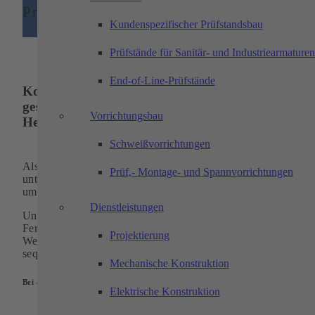
Prozessunterstützung
Kundenspezifischer Prüfstandsbau
Prüfstände für Sanitär- und Industriearmaturen
End-of-Line-Prüfstände
Kompetente Prozessunterstützung über den
gesamten Anfrage-, Entwicklungs- und
Vorrichtungsbau
Herstellungsprozess
Schweißvorrichtungen
Als Partner für mechanische Präzisionsfertigung und Lieferan
Prüf,- Montage- und Spannvorrichtungen
unterschiedlichster
Branchen
verfügen wir über ein
umfangreiches Leistungsangebot.
Dienstleistungen
Unser Portfolio deckt den gesamten Herstellprozess Ihrer
Fertigungsteile ab, von der Beschaffung des richtigen
Projektierung
Werkstoffs bis zur Anlieferung „just in time“ bzw. „just in
sequence“.
Mechanische Konstruktion
Bei der Prozessunterstützung profitieren unsere Kunden von:
Elektrische Konstruktion
Kompetenter Beratung schon in der Angebotsphase