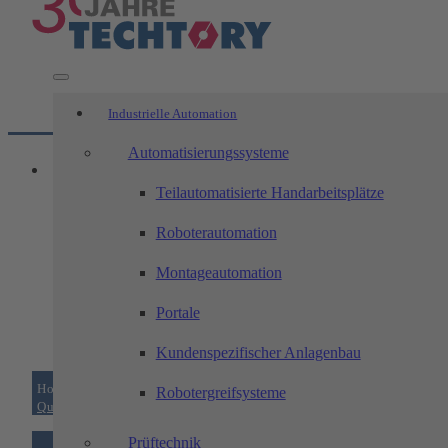
Industrielle Automation
Automatisierungssysteme
Teilautomatisierte Handarbeitsplätze
Roboterautomation
Montageautomation
Portale
Kundenspezifischer Anlagenbau
Home
/
Zerspanungstechnik
/
Qualität
/
Robotergreifsysteme
Qualitätsmanagement
Prüftechnik