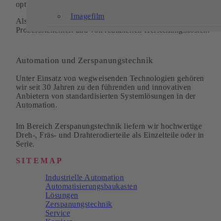
optimiert, der Aufwand für Nacharbeiten wird minimiert.
Imagefilm
Als Kunde profitieren Sie von einer gesteigerten
Prozesssicherheit und von reduzierten Herstellungskosten.
Automation und Zerspanungstechnik
Unter Einsatz von wegweisenden Technologien gehören
wir seit 30 Jahren zu den führenden und innovativen
Anbietern von standardisierten Systemlösungen in der
Automation.
Im Bereich Zerspanungstechnik liefern wir hochwertige
Dreh-, Fräs- und Drahterodierteile als Einzelteile oder in
Serie.
SITEMAP
Industrielle Automation
Automatisierungsbaukasten
Lösungen
Zerspanungstechnik
Service