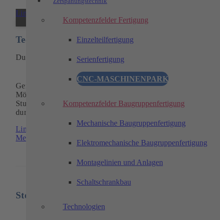
Zerspanungstechnik
Link zu: Technikerarbeiten
Kompetenzfelder Fertigung
Technikerarbeiten
Einzelteilfertigung
Du möchtest Dein erlerntes Wissen in die Praxis umsetzen!
Serienfertigung
CNC-MASCHINENPARK
Gern geben wir Dir als angehende/r Absolvent/in die
Möglichkeit, Deine Technikerarbeit im Rahmen Deines
Kompetenzfelder Baugruppenfertigung
Studiums oder Deiner Weiterbildung in unserem Unternehme
durchzuführen.
Mechanische Baugruppenfertigung
Link zu: Technikerarbeiten
Mehr erfahren
Elektromechanische Baugruppenfertigung
Montagelinien und Anlagen
Schaltschrankbau
Stellenangebote für Studierende
Technologien