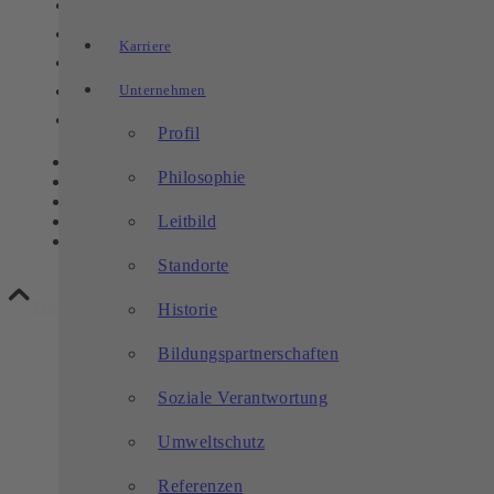
Link zu Facebook
Link zu Youtube
Karriere
Link zu Instagram
Unternehmen
Link zu LinkedIn
Link zu Xing
Profil
Kontakt
Philosophie
Datenschutz
Impressum
Leitbild
****
—-
Standorte
Nach oben scrollen
Historie
Bildungspartnerschaften
Soziale Verantwortung
Umweltschutz
Referenzen