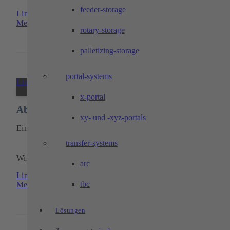
feeder-storage
Link zu: Werkstudententätigkeiten
Mehr erfahren
rotary-storage
palletizing-storage
portal-systems
Link zu: Abschlussarbeiten
x-portal
Abschlussarbeiten
xy- und -xyz-portals
Ein guter Abschluss ist ein guter Anfang.
transfer-systems
Wir bieten Bachelor- oder Masterarbeiten an.
arc
Link zu: Abschlussarbeiten
tbc
Mehr erfahren
Lösungen