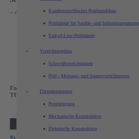
Kundenspezifischer Prüfstandsbau
– Aus der Vorlesung ins Berufsleben.
Prüfstände für Sanitär- und Industriearmaturen
Theorie ist am schönsten, wenn man sie in
die Praxis umsetzt. TECHTORY bietet
End-of-Line-Prüfstände
Studierenden dafür viele Möglichkeiten: mit
Vorrichtungsbau
Praktika, Abschlussarbeiten oder einem Job
als Werkstudent (m/w/d)
Schweißvorrichtungen
Prüf,- Montage- und Spannvorrichtungen
Folgende Möglichkeiten stehen Dir bei
Dienstleistungen
TECHTORY zur Verfügung:
Projektierung
Mechanische Konstruktion
Link zu: Praxissemester
Elektrische Konstruktion
Praxissemester