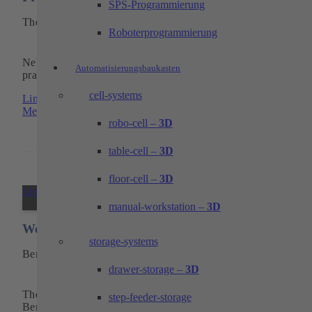
SPS-Programmierung
Theorie in der Praxis anwenden.
Roboterprogrammierung
Neben der Theorie in den Job hinein schnuppern und erste
Automatisierungsbaukasten
praktische Erfahrungen sammeln.
cell-systems
Link zu: Praxissemester
Mehr erfahren
robo-cell –
3D
table-cell –
3D
floor-cell –
3D
Link zu: Werkstudententätigkeiten
manual-workstation –
3D
Werkstudententätigkeiten
storage-systems
Berufserfahrung sammeln – neben dem Studium.
drawer-storage –
3D
Theorie in die Praxis umsetzen – neben dem Studium
step-feeder-storage
Berufserfahrung sammeln.