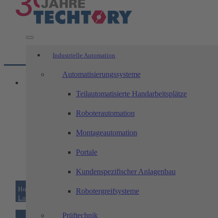
Industrielle Automation
Automatisierungssysteme
Teilautomatisierte Handarbeitsplätze
Roboterautomation
Montageautomation
Portale
Kundenspezifischer Anlagenbau
Home
/
Zerspanungstechnik
/
Technologien
/
Robotergreifsysteme
Logistik und Transport
Prüftechnik