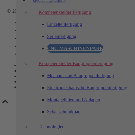
Zerspanungstechnik
© 2025 - TECHTORY Automation und Zerspanungstechnik
Kompetenzfelder Fertigung
Link zu Facebook
Einzelteilfertigung
Link zu Youtube
Serienfertigung
Link zu Instagram
Link zu LinkedIn
CNC-MASCHINENPARK
Link zu Xing
Kompetenzfelder Baugruppenfertigung
Kontakt
Datenschutz
Mechanische Baugruppenfertigung
Impressum
****
—-
Elektromechanische Baugruppenfertigung
Montagelinien und Anlagen
Nach oben scrollen
Schaltschrankbau
Technologien