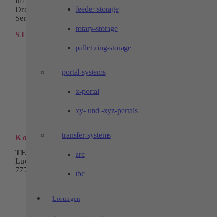
Im Bereich Zerspanungstechnik liefern wir hochwertige
feeder-storage
Dreh-, Fräs- und Drahterodierteile als Einzelteile oder in
Serie.
rotary-storage
SITEMAP
palletizing-storage
Industrielle Automation
Automatisierungsbaukasten
Lösungen
portal-systems
Zerspanungstechnik
Service
x-portal
Karriere
Unternehmen
xy- und -xyz-portals
Download
Kontakt
transfer-systems
Kontakt
TECHTORY Automation GmbH
arc
Ludwig-Winter-Straße 5
77767 Appenweier
tbc
Telefon:
+49 7805 9589-0
E-Mail:
info@techtory.de
Lösungen
Mitarbeiter-Login