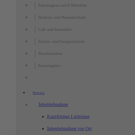
Fahrzeugbau und E-Mobilität
Medizin- und Pharmatechnik
Luft- und Raumfahrt
Elektro- und Energietechnik
Maschinenbau
Konsumgüter
Service
Inbetriebnahme
Kurzfristige Lieferung
Inbetriebnahme vor Ort