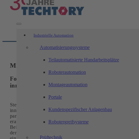
Industrielle Automation
Automatisierungssysteme
Teilautomatisierte Handarbeitsplätze
Mitarbeiter-Login
Roboterautomation
Fortschrittliche Lösungen unter Einsatz
Montageautomation
innovativer Technologien
Portale
Steigern Sie die Effizienz Ihrer Produktion durch Einsatz
Kundenspezifischer Anlagenbau
innovativer Technologien. In kooperativer und
partnerschaftlicher Zusammenarbeit mit unseren Kunden
erarbeiten wir branchenspezifische Automatisierungslösungen
Robotergreifsysteme
Bei der Ausarbeitung lassen wir die neuesten Ergebnisse aus
der Forschung sowie externer und interner Entwicklung
Prüftechnik
einfließen. Das Ergebnis sind hochproduktive Vorrichtungen