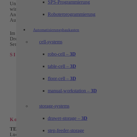
SPS-Programmierung
Unter Einsatz von wegweisenden Technologien gehören
wir seit 30 Jahren zu den führenden und innovativen
Roboterprogrammierung
Anbietern von standardisierten Systemlösungen in der
Automation.
Automatisierungsbaukasten
Im Bereich Zerspanungstechnik liefern wir hochwertige
Dreh-, Fräs- und Drahterodierteile als Einzelteile oder in
cell-systems
Serie.
robo-cell –
3D
SITEMAP
Industrielle Automation
table-cell –
3D
Automatisierungsbaukasten
Lösungen
floor-cell –
3D
Zerspanungstechnik
Service
manual-workstation –
3D
Karriere
Unternehmen
Download
storage-systems
Kontakt
drawer-storage –
3D
Kontakt
TECHTORY Automation GmbH
step-feeder-storage
Ludwig-Winter-Straße 5