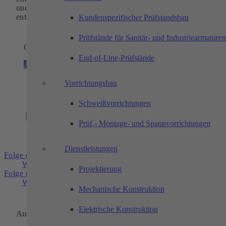
und Produktionsanlagen. Mit unseren Lösungen gewinnen Si
entscheidende wirtschaftliche und technologische Vorteile.
Kundenspezifischer Prüfstandsbau
Prüfstände für Sanitär- und Industriearmaturen
Outlook
End-of-Line-Prüfstände
Anmelden
Vorrichtungsbau
Datentausch
Schweißvorrichtungen
Anmelden
Prüf,- Montage- und Spannvorrichtungen
Dienstleistungen
Folge einem manuell hinzugefügten Link
Weitere Informationen: Industrielle Automation
Projektierung
Folge einem manuell hinzugefügten Link
Weitere Informationen: Zerspanungstechnik
Mechanische Konstruktion
Elektrische Konstruktion
Automation und Zerspanungstechnik