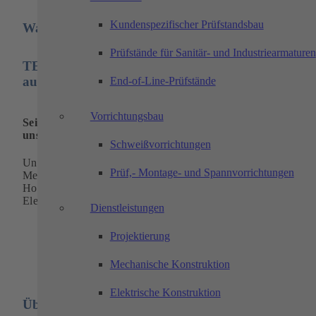
Kundenspezifischer Prüfstandsbau
Was möchtest Du erreichen ?
Prüfstände für Sanitär- und Industriearmaturen
TECHTORY – Gemeinsam die Zukunft
automatisieren.
End-of-Line-Prüfstände
Vorrichtungsbau
Sei von Anfang an dabei und automatisiere gemeinsam mi
uns die Zukunft
Schweißvorrichtungen
Unser Studium+Trainee-Programm der Fachrichtung
Prüf,- Montage- und Spannvorrichtungen
Mechatronik und autonome Systeme richtet sich an
Hochschulstudierende (m/w/d) mit Interesse an Mechanik,
Elektronik und Informatik.
Dienstleistungen
Projektierung
Mechanische Konstruktion
Elektrische Konstruktion
Überblick Studieninhalte: