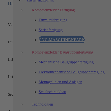
Zerspanungstechnik
Deine Vorteile:
Kompetenzfelder Fertigung
Einzelteilfertigung
Verbindung von Praxis und Studium
Serienfertigung
CNC-MASCHINENPARK
Fundierte Ausbildung
Kompetenzfelder Baugruppenfertigung
Intensive Betreuung
Mechanische Baugruppenfertigung
Elektromechanische Baugruppenfertigung
Interessante und spannende Aufgaben
Montagelinien und Anlagen
Schaltschrankbau
Sichere und moderne Arbeitsplätze
Technologien