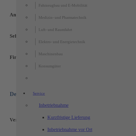
Fahrzeugbau und E-Mobilität
Angemessene Vergütung
Medizin- und Pharmatechnik
Luft- und Raumfahrt
Sehr gute Übernahmechancen
Elektro- und Energietechnik
Maschinenbau
Firmenevents
Konsumgüter
Deine Vorteile:
Service
Inbetriebnahme
Kurzfristige Lieferung
Verbindung von Praxis und Studium
Inbetriebnahme vor Ort