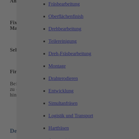
Angemessene Vergütung
Fräsbearbeitung
Oberflächenfinish
Fixen Platz für Praxissemester oder Bachelor- /
Masterthesis im Unternehmen
Drehbearbeitung
Teilereinigung
Sehr gute Übernahmechancen
Dreh-Fräsbearbeitung
Montage
Firmenevents
Drahterodieren
Bei uns hat jeder Mitarbeiter die Möglichkeit seine Potenzial
zu entfalten, sich selbst weiterzuentwickeln und über sich
Entwicklung
hinauszuwachsen
Simultanfräsen
Logistik und Transport
Hartfräsen
Deine Vorteile: