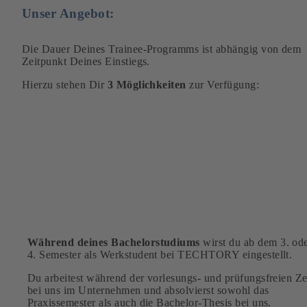
Unser Angebot:
Die Dauer Deines Trainee-Programms ist abhängig von dem
Zeitpunkt Deines Einstiegs.
Hierzu stehen Dir
3 Möglichkeiten
zur Verfügung:
Studium+Trainee
-Vertrag ab
Semester 3/4 bis Ende des
Variante
Bachelorstudiums
M
Laufzeit: 2 – 2.5 Jahre
Während deines Bachelorstudiums
wirst du ab dem 3. od
4. Semester als Werkstudent bei TECHTORY eingestellt.
Du arbeitest während der vorlesungs- und prüfungsfreien Ze
bei uns im Unternehmen und absolvierst sowohl das
Praxissemester als auch die Bachelor-Thesis bei uns.