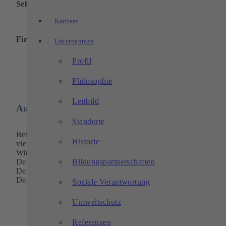
Sehr gute Übernahmechancen
Karriere
Firmenevents
Unternehmen
Profil
Philosophie
Leitbild
Außerdem bieten wir:
Standorte
Bei uns erwarten Dich jeden Tag spannende Aufgaben und
Historie
vielfältige Tätigkeiten in einem dynamischen Arbeitsumfeld.
Wir begleiten Dich von Anfang an in Deiner Entwicklung.
Bildungspartnerschaften
Dein Ansprechpartner und
Dein Team kümmern sich um Dich und unterstützen Dich bei
Deinen Anliegen.
Soziale Verantwortung
Umweltschutz
Referenzen