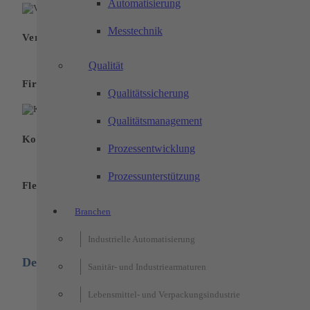
Automatisierung
Messtechnik
Vergünstigtes Mittagessen
Qualität
Firmenevents
Qualitätssicherung
Qualitätsmanagement
Kostenlose Parkplätze
Prozessentwicklung
Prozessunterstützung
Flexibles und mobiles Arbeiten
Branchen
Industrielle Automatisierung
Deine Vorteile:
Sanitär- und Industriearmaturen
Lebensmittel- und Verpackungsindustrie