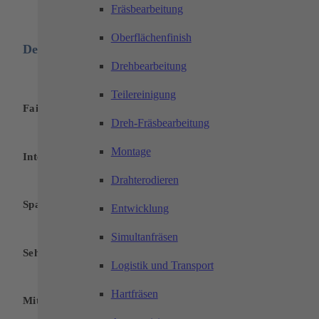
Fräsbearbeitung
Oberflächenfinish
Deine Vorteile:
Drehbearbeitung
Teilereinigung
Faire Vergütung
Dreh-Fräsbearbeitung
Montage
Interne Qualifizierungsprogramme
Drahterodieren
Spannende Aufgaben und Projekte
Entwicklung
Simultanfräsen
Sehr gute Übernahmechancen
Logistik und Transport
Hartfräsen
Mitarbeiter-Obst