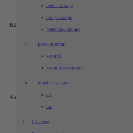
Dokumentationen
feeder-storage
Verbesserung der Wissenssuche und Informationsverarbeitung
rotary-storage
KI-gestützte Workflow-Optimierung
palletizing-storage
portal-systems
Entwicklung von Lösungen zur Automatisierung administrative
und technischer Abläufe
x-portal
Einsatz moderner LLMs zur Unterstützung von
Entscheidungsprozessen
xy- und -xyz-portals
Integration von KI in bestehende digitale Workflows
transfer-systems
arc
Auf Dich warten folgende Herausforderungen:
tbc
Analyse aktueller KI-Trends im Maschinenbau
Recherche und Bewertung neuer Tools für interne Anwendunge
Lösungen
Unterstützung bei der Entwicklung prototypischer Anwendunge
Mitwirkung an Marktanalysen im Bereich Predictive Maintenan