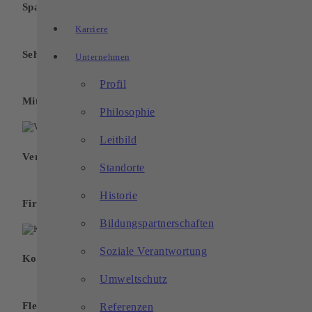
Spannende Aufgaben und Projekte
Karriere
Sehr gute Übernahmechancen
Unternehmen
Profil
Mitarbeiter-Obst
Philosophie
Leitbild
Vergünstigtes Mittagessen
Standorte
Historie
Firmenevents
Bildungspartnerschaften
Soziale Verantwortung
Kostenlose Parkplätze
Umweltschutz
Flexibles und mobiles Arbeiten
Referenzen