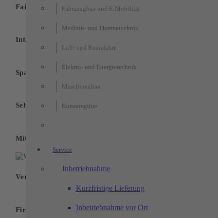
Faire Vergütung
Fahrzeugbau und E-Mobilität
Medizin- und Pharmatechnik
Interne Qualifizierungsprogramme
Luft- und Raumfahrt
Elektro- und Energietechnik
Spannende Aufgaben und Projekte
Maschinenbau
Sehr gute Übernahmechancen
Konsumgüter
Mitarbeiter-Obst
Service
Inbetriebnahme
Vergünstigtes Mittagessen
Kurzfristige Lieferung
Inbetriebnahme vor Ort
Firmenevents