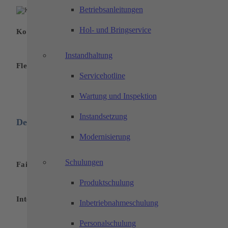
Betriebsanleitungen
Hol- und Bringservice
Kostenlose Parkplätze
Instandhaltung
Flexibles und mobiles Arbeiten
Servicehotline
Wartung und Inspektion
Instandsetzung
Deine Vorteile:
Modernisierung
Schulungen
Faire Vergütung
Produktschulung
Interne Qualifizierungsprogramme
Inbetriebnahmeschulung
Personalschulung